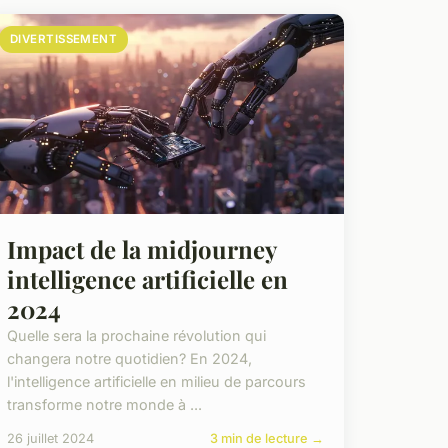
DIVERTISSEMENT
Impact de la midjourney
intelligence artificielle en
2024
Quelle sera la prochaine révolution qui
changera notre quotidien? En 2024,
l'intelligence artificielle en milieu de parcours
transforme notre monde à ...
26 juillet 2024
3 min de lecture →