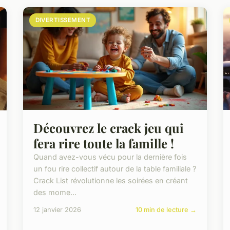
DIVERTISSEMENT
Découvrez le crack jeu qui
fera rire toute la famille !
Quand avez-vous vécu pour la dernière fois
un fou rire collectif autour de la table familiale ?
Crack List révolutionne les soirées en créant
des mome...
12 janvier 2026
10 min de lecture →