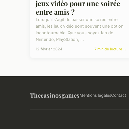
jeux vidéo pour une soirée
entre amis ?
Lorsqu'il s'agit de passer une soirée entre
amis, les jeux vidéo sont souvent une option
incontournable. Que vous soyez fan de
Nintendo, PlayStation, ...
12 février 2024
7 min de lecture →
Thecasinosgames
Mentions légales
Contact