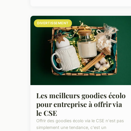
DIVERTISSEMENT
Les meilleurs goodies écolo
pour entreprise à offrir via
le CSE
Offrir des goodies écolo via le CSE n'est pas
simplement une tendance, c'est un