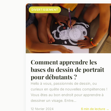
DIVERTISSEMENT
Comment apprendre les
bases du dessin de portrait
pour débutants ?
Hello à vous, passionnés de dessin, ou
curieux en quête de nouvelles compétences !
Vous êtes au bon endroit pour apprendre à
dessiner un visage. Entre...
12 février 2024
6 min de lecture →