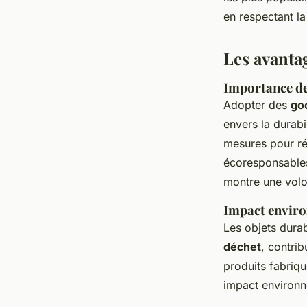
Benjamin
•
28 juin 2024
•
3 min de lecture
en respectant la
Les avanta
Importance de
Adopter des
go
envers la durabi
mesures pour réd
écoresponsables,
montre une volo
Impact enviro
Les objets dura
déchet
, contrib
produits fabriqu
impact environn