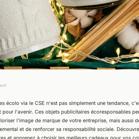
ment
es écolo pour
ies écolo via le CSE n'est pas simplement une tendance, c'e
 pour l'avenir. Ces objets publicitaires écoresponsables pe
ia le CSE
loriser l'image de marque de votre entreprise, mais aussi d
emental et de renforcer sa responsabilité sociale. Découvre
res et apprenez à choisir les meilleurs cadeaux pour vos co