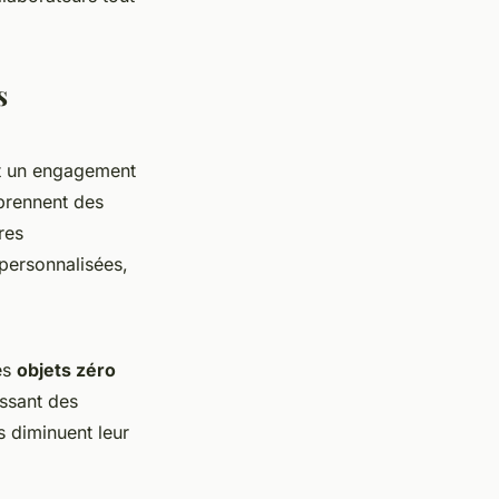
s
t un engagement
 prennent des
res
 personnalisées,
es
objets zéro
issant des
s diminuent leur