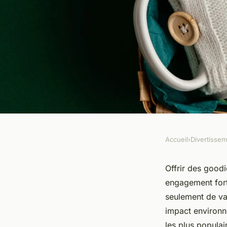
Accueil
›
Divertisse
DIVERTISSEMENT
Les meilleurs goodi
Offrir des good
engagement fort
entreprise à offrir v
seulement de va
impact environn
les plus populai