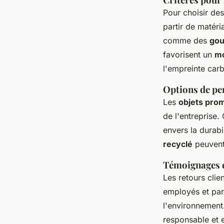
Pour choisir de
partir de matéri
comme des
gou
favorisent un
mo
l'empreinte car
Options de pe
Les
objets prom
de l'entreprise.
envers la durabi
recyclé
peuvent
Témoignages et
Les retours clie
employés et part
l'environnement.
responsable et 