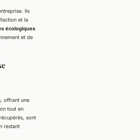
ntreprise. Ils
faction et la
és écologiques
ronnement et de
se
, offrant une
ion tout en
 récupérés, sont
n restant