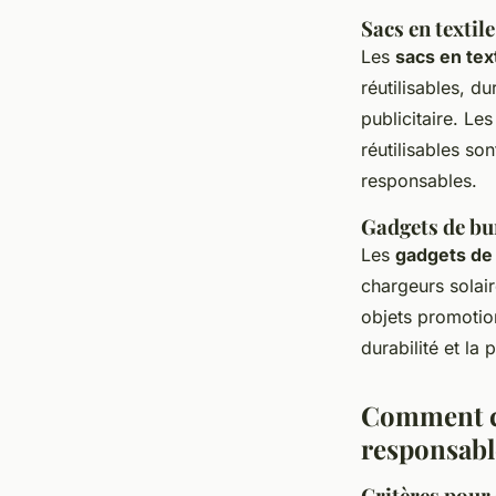
Sacs en textil
Les
sacs en tex
réutilisables, d
publicitaire. Le
réutilisables so
responsables.
Gadgets de bu
Les
gadgets de
chargeurs solai
objets promotio
durabilité et la
Comment ch
responsabl
Critères pour