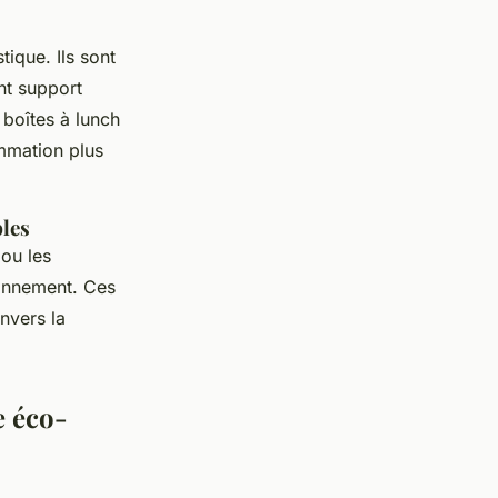
tique. Ils sont
ent support
 boîtes à lunch
ommation plus
bles
 ou les
ronnement. Ces
nvers la
e éco-