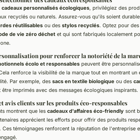
s
cadeaux personnalisés écologiques
, privilégiez des prod
aux recyclés ou naturels. Assurez-vous qu'ils soient durables
rdes réutilisables
ou des
stylos recyclés
. Optez pour des 
de de vie zéro déchet
et qui sont fabriqués localement po
bone.
rsonnalisation pour renforcer la notoriété de la ma
otionnels écolo et responsables
peuvent être personnalis
 Cela renforce la visibilité de la marque tout en montrant u
lité. Par exemple, des
sacs en textile biologique
ou des
ca
 être imprimés avec des messages écologiques inspirants.
 avis clients sur les produits éco-responsables
nts montrent que les
cadeaux d'affaires éco-friendly
sont b
enaires apprécient les efforts pour offrir des produits res
 Ces témoignages renforcent la réputation de l'entreprise e
engagé.