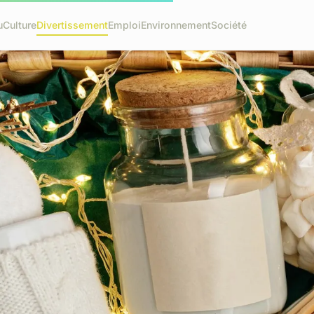
u
Culture
Divertissement
Emploi
Environnement
Société