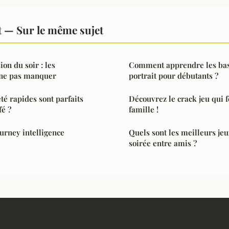
 — Sur le même sujet
on du soir : les
Comment apprendre les bas
 ne pas manquer
portrait pour débutants ?
té rapides sont parfaits
Découvrez le crack jeu qui fe
é ?
famille !
urney intelligence
Quels sont les meilleurs je
soirée entre amis ?