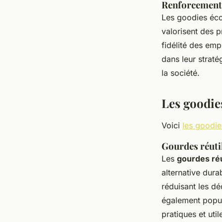
Renforcement d
Les goodies éco
valorisent des pr
fidélité des emp
dans leur straté
la société.
Les goodies
Voici
les goodie
Gourdes réutil
Les
gourdes réu
alternative dura
réduisant les d
également popul
pratiques et util