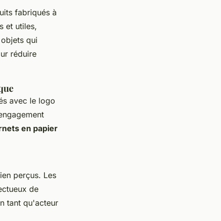
uits fabriqués à
 et utiles,
objets qui
ur réduire
rque
és avec le logo
n engagement
rnets en papier
ien perçus. Les
pectueux de
n tant qu'acteur