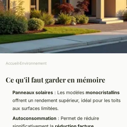
Accueil
›
Environnement
ENVIRONNEMENT
Ce qu'il faut garder en mémoire
Pourquoi investir dans un
panneau solaire
Panneaux solaires
: Les modèles
monocristallins
photovoltaïque pourrait vous
offrent un rendement supérieur, idéal pour les toits
surprendre
aux surfaces limitées.
Autoconsommation
: Permet de réduire
Joséphine
•
20/06/2026 18:59
•
11 min de lecture
significativement la
réduction facture