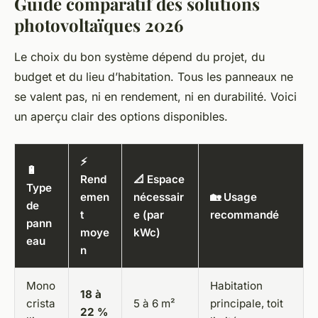
Guide comparatif des solutions
photovoltaïques 2026
Le choix du bon système dépend du projet, du
budget et du lieu d’habitation. Tous les panneaux ne
se valent pas, ni en rendement, ni en durabilité. Voici
un aperçu clair des options disponibles.
⚡
🔋
Rend
📐 Espace
Type
emen
nécessair
🏡 Usage
de
t
e (par
recommandé
pann
moye
kWc)
eau
n
Mono
Habitation
18 à
crista
5 à 6 m²
principale, toit
22 %