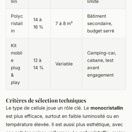
llin
limité
Polyc
Bâtiment
14 à
ristall
7 à 8 m²
secondaire,
16 %
in
budget serré
Kit
mobil
Camping-car,
e
12 à
cabane, test
Variable
plug
14 %
avant
&
engagement
play
Critères de sélection techniques
Le type de cellule joue un rôle clé. Le
monocristallin
est plus efficace, surtout en faible luminosité ou en
température élevée. Il est aussi plus esthétique, avec