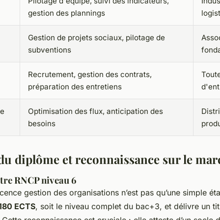
Pilotage d'équipe, suivi des indicateurs,
Indus
gestion des plannings
logis
Gestion de projets sociaux, pilotage de
Assoc
subventions
fond
Recrutement, gestion des contrats,
Toute
préparation des entretiens
d'ent
de
Optimisation des flux, anticipation des
Distr
besoins
prod
du diplôme et reconnaissance sur le mar
itre RNCP niveau 6
icence gestion des organisations n’est pas qu’une simple é
180 ECTS
, soit le niveau complet du bac+3, et délivre un tit