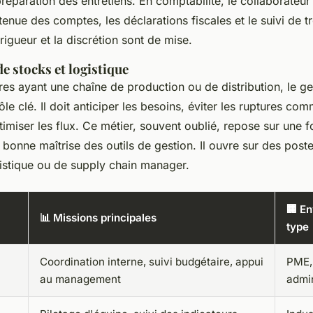
réparation des entretiens. En comptabilité, le collaborateu
a tenue des comptes, les déclarations fiscales et le suivi de t
 rigueur et la discrétion sont de mise.
e stocks et logistique
res ayant une chaîne de production ou de distribution, le ge
ôle clé. Il doit anticiper les besoins, éviter les ruptures com
timiser les flux. Ce métier, souvent oublié, repose sur une f
 bonne maîtrise des outils de gestion. Il ouvre sur des post
istique ou de supply chain manager.
🏢 E
📊 Missions principales
type
Coordination interne, suivi budgétaire, appui
PME,
au management
admin