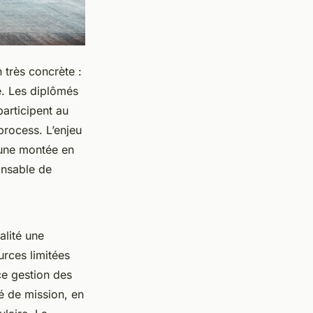
 très concrète :
. Les diplômés
participent au
process. L’enjeu
 une montée en
onsable de
lité une
urces limitées
ce gestion des
é de mission, en