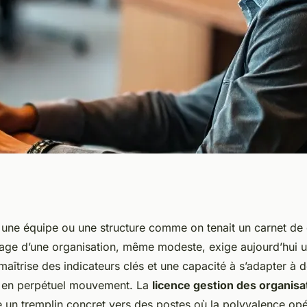
ses avec un
 une équipe ou une structure comme on tenait un carnet de
otage d’une organisation, même modeste, exige aujourd’hui u
des organisations
maîtrise des indicateurs clés et une capacité à s’adapter à 
 en perpétuel mouvement. La
licence gestion des organisa
n tremplin concret vers des postes où la polyvalence opéra