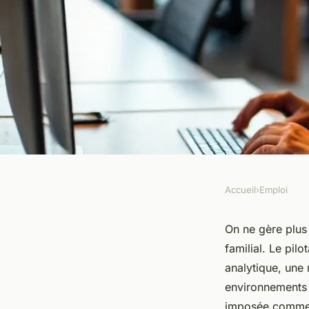
Accueil
›
Emploi
EMPLOI
Carrières prometteu
On ne gère plus
familial. Le pil
diplôme en gestion 
analytique, une 
environnements
imposée comme u