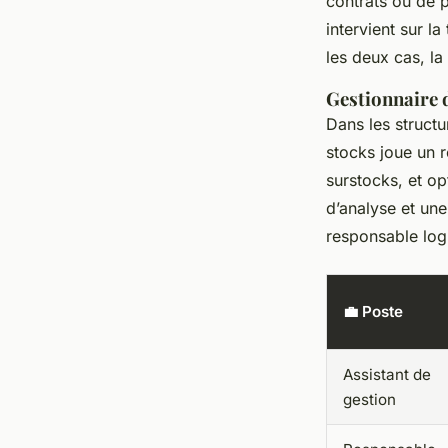
contrats ou de p
intervient sur l
les deux cas, la
Gestionnaire d
Dans les structu
stocks joue un r
surstocks, et op
d’analyse et une
responsable log
💼 Poste
Assistant de
gestion