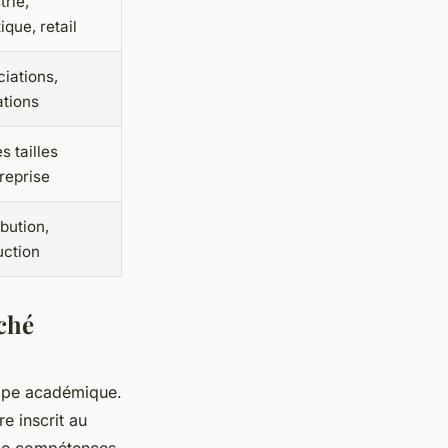
trie,
tique, retail
iations,
ations
s tailles
reprise
ibution,
uction
ché
tape académique.
re inscrit au