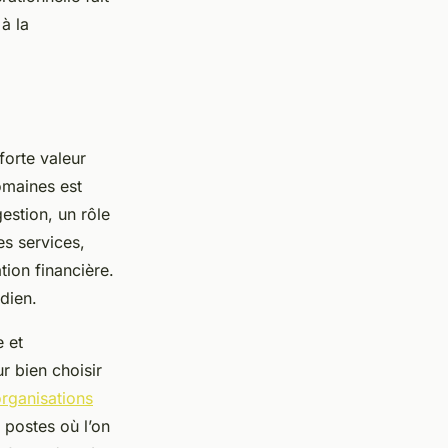
à la
forte valeur
omaines est
gestion, un rôle
es services,
tion financière.
idien.
e et
r bien choisir
organisations
 postes où l’on