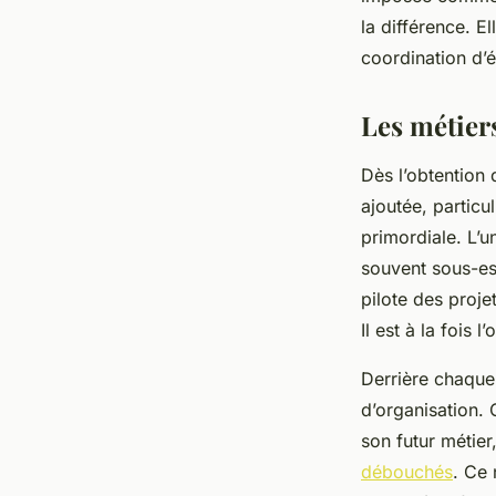
Orégane
•
27/05/2026 12:56
•
10 min de lecture
la différence. E
coordination d’é
Les métier
Dès l’obtention 
ajoutée, particu
primordiale. L’u
souvent sous-est
pilote des proje
Il est à la fois 
Derrière chaque 
d’organisation. 
son futur métier,
débouchés
. Ce 