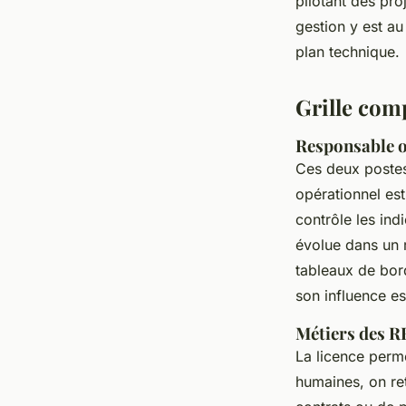
pilotant des pro
gestion y est au
plan technique.
Grille comp
Responsable o
Ces deux postes 
opérationnel est
contrôle les indi
évolue dans un r
tableaux de bord
son influence es
Métiers des RH
La licence perm
humaines, on ret