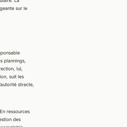
ulaire. La
igeante sur le
esponsable
es plannings,
ection, lui,
on, suit les
autorité directe,
 En ressources
estion des