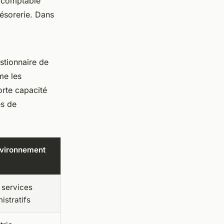
r comptable
résorerie. Dans
stionnaire de
me les
orte capacité
es de
nvironnement
 services
istratifs